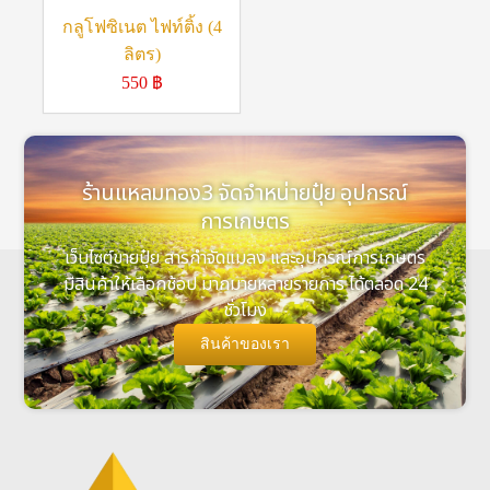
กลูโฟซิเนต ไฟท์ติ้ง (4
ลิตร)
550
฿
ร้านแหลมทอง3 จัดจำหน่ายปุ๋ย อุปกรณ์
การเกษตร
เว็บไซต์ขายปุ๋ย สารกำจัดแมลง และอุปกรณ์การเกษตร
มีสินค้าให้เลือกช้อป มากมายหลายรายการ ได้ตลอด 24
ชั่วโมง
สินค้าของเรา