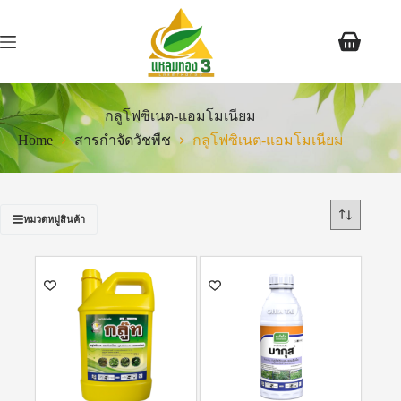
กลูโฟซิเนต-แอมโมเนียม
Home
สารกำจัดวัชพืช
กลูโฟซิเนต-แอมโมเนียม
หมวดหมู่สินค้า