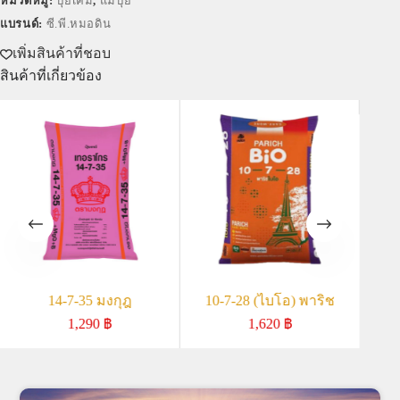
หมวดหมู่:
ปุ๋ยเคมี
,
แม่ปุ๋ย
แบรนด์:
ซี.พี.หมอดิน
เพิ่มสินค้าที่ชอบ
สินค้าที่เกี่ยวข้อง
14-7-35 มงกุฎ
10-7-28 (ไบโอ) พาริช
1
1,290
฿
1,620
฿