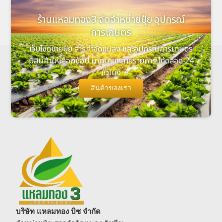
ร้านแหลมทอง3 จัดจำหน่ายปุ๋ย อุปกรณ์
การเกษตร
เว็บไซต์ขายปุ๋ย สารกำจัดแมลง และอุปกรณ์การเกษตร
มีสินค้าให้เลือกช้อป มากมายหลายรายการ ได้ตลอด 24
ชั่วโมง
สินค้าของเรา
บริษัท แหลมทอง บิซ จำกัด