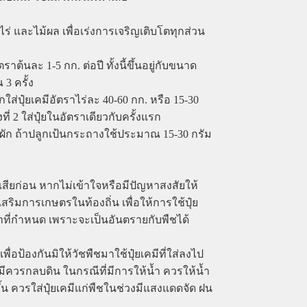
ร่ และไม้ผล เพื่อเร่งการเจริญเติบโตทุกส่วน
ต้นละ 1-5 กก. ต่อปี ทั้งนี้ขึ้นอยู่กับขนาด
3 ครั้ง
งแรกใส่ปุ๋ยเคมีอัตราไร่ละ 40-60 กก. หรือ 15-30
่ 2 ใส่ปุ๋ยในอัตราเดียวกับครั้งแรก
ืชผัก ถ้าปลูกเป้นกระถางใช้ประมาณ 15-30 กรัม
สียก่อน หากไม่เข้าใจหรือมีปัญหาสงสัยให้
ริมการเกษตรในท้องถิ่น เพื่อให้การใช้ปุ๋ย
ตราที่กำหนด เพราะจะเป็นอันตรายกับพืชได้
พื่อป้องกันมิให้วัชพืชมาใช้ปุ๋ยเคมีที่ใส่ลงไป
๋ยเคมีควรกลบดิน ในกรณีที่มีการให้น้ำ ควรให้น้ำ
งขึ้น ควรใส่ปุ๋ยเคมีแก่พืชในช่วงมีแสงแดดจัด ฝน