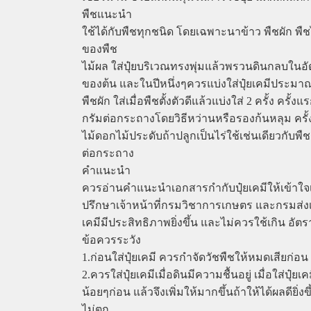
พืชแนะนำ
ใช้ได้กับพืชทุกชนิด โดยเฉพาะนาข้าว พืชผัก พืชไ
ของพืช
ไม้ผล ใส่ปุ๋ยบริเวณทรงพุ่มแล้วพรวนดินกลบในอัตรา
ของต้น และในปีหนึ่งๆควรแบ่งใส่ปุ๋ยเคมีประมาณ 
พืชผัก ใส่เมื่อพืชตั้งตัวดีแล้วแบ่งใส่ 2 ครั้ง ครั้
กรัมต่อกระถางโดยวิธีหว่านหรือรองก้นหลุม ครั้งที
ไม้ดอกไม้ประดับถ้าปลูกเป็นไร่ใช้เช่นเดียวกับพ
ต่อกระถาง
คำแนะนำ
ควรอ่านคำแนะนำเอกสารกำกับปุ๋ยเคมีให้เข้าใจเ
ปรึกษาเจ้าหน้าที่กรมวิชาการเกษตร และกรมส่งเส
เคมีมีประสิทธิภาพยิ่งขึ้น และไม่ควรใช้เกิน อั
ข้อควรระวัง
1.ก่อนใส่ปุ๋ยเคมี ควรกำจัดวัชพืชให้หมดเสียก่อน เ
2.ควรใส่ปุ๋ยเคมีเมื่อดินมีความชื้นอยู่ เมื่อใส่ปุ
น้อยๆก่อน แล้วจึงเพิ่มให้มากขึ้นถ้าให้ได้ผลดียิ่
ไม่ตก