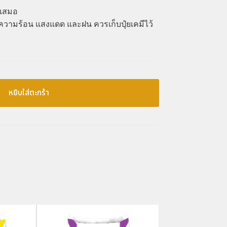
่เสมอ
ูกความร้อน แสงแดด และฝน ควรเก็บปุ๋ยเคมีไว้
หยิบใส่ตะกร้า