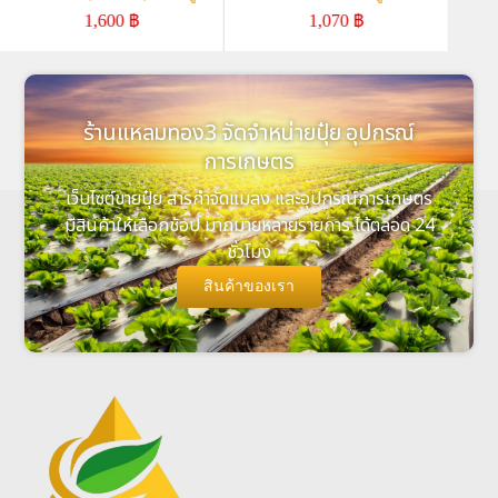
1,600
฿
1,070
฿
ร้านแหลมทอง3 จัดจำหน่ายปุ๋ย อุปกรณ์
การเกษตร
เว็บไซต์ขายปุ๋ย สารกำจัดแมลง และอุปกรณ์การเกษตร
มีสินค้าให้เลือกช้อป มากมายหลายรายการ ได้ตลอด 24
ชั่วโมง
สินค้าของเรา