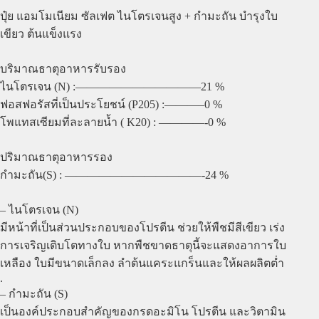
ปุ๋ย แอมโมเนียม ซัลเฟต ไนโตรเจนสูง + กำมะถัน บำรุงใบ
เขียว ต้นแข็งแรง
บริมาณธาตุอาหารรับรอง
ไนโตรเจน (N) :———————————21 %
ฟอสฟอรัสที่เป็นประโยชน์ (P205) :———–0 %
โพแทสเซียมที่ละลายน้ำ ( K20) : ————-0 %
ปริมาณธาตุอาหารรอง
กำมะถัน(S) : ————————————-24 %
– ไนโตรเจน (N)
มีหน้าที่เป็นส่วนประกอบของโปรตีน ช่วยให้พืชมีสีเขียว เร่ง
การเจริญเติบโตทางใบ หากพืชขาดธาตุนี้จะแสดงอาการใบ
เหลือง ใบมีขนาดเล็กลง ลำต้นแคระแกร็นและให้ผลผลิตต่ำ
.
– กำมะถัน (S)
เป็นองค์ประกอบสำคัญของกรดอะมิโน โปรตีน และวิตามิน