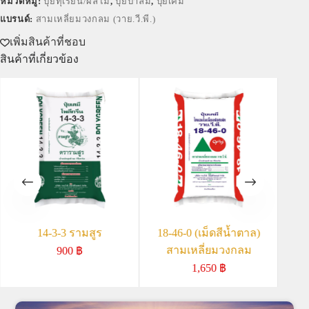
หมวดหมู่:
ปุ๋ยทุเรียน/ผลไม้
,
ปุ๋ยปาล์ม
,
ปุ๋ยเคมี
แบรนด์:
สามเหลี่ยมวงกลม (วาย.วี.พี.)
เพิ่มสินค้าที่ชอบ
สินค้าที่เกี่ยวข้อง
14-3-3 รามสูร
18-46-0 (เม็ดสีน้ำตาล)
15
สามเหลี่ยมวงกลม
900
฿
1,650
฿