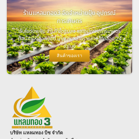
ร้านแหลมทอง3 จัดจำหน่ายปุ๋ย อุปกรณ์
การเกษตร
เว็บไซต์ขายปุ๋ย สารกำจัดแมลง และอุปกรณ์การเกษตร
มีสินค้าให้เลือกช้อป มากมายหลายรายการ ได้ตลอด 24
ชั่วโมง
สินค้าของเรา
บริษัท แหลมทอง บิซ จำกัด