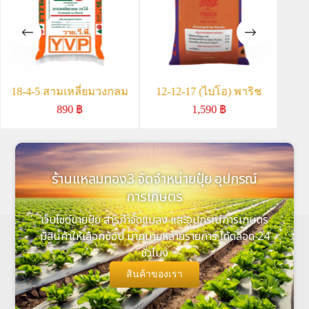
18-4-5 สามเหลี่ยมวงกลม
12-12-17 (ไบโอ) พาริช
10
890
฿
1,590
฿
ร้านแหลมทอง3 จัดจำหน่ายปุ๋ย อุปกรณ์
การเกษตร
เว็บไซต์ขายปุ๋ย สารกำจัดแมลง และอุปกรณ์การเกษตร
มีสินค้าให้เลือกช้อป มากมายหลายรายการ ได้ตลอด 24
ชั่วโมง
สินค้าของเรา