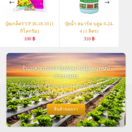
ปุ๋ยเกล็ดYVP 30-18-10 (1
ปุ๋ยน้ำ สมาร์ท บลูม 6-24-
ปุ๋
กิโลกรัม)
4 (1 ลิตร)
100
฿
310
฿
ร้านแหลมทอง3 จัดจำหน่ายปุ๋ย อุปกรณ์
การเกษตร
เว็บไซต์ขายปุ๋ย สารกำจัดแมลง และอุปกรณ์การเกษตร
มีสินค้าให้เลือกช้อป มากมายหลายรายการ ได้ตลอด 24
ชั่วโมง
สินค้าของเรา