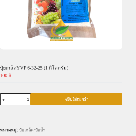
ปุ๋ยเกล็ดYVP 6-32-25 (1 กิโลกรัม)
100
฿
หยิบใส่ตะกร้า
หมวดหมู่:
ปุ๋ยเกล็ด/ปุ๋ยน้ำ