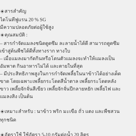
☀️สารสำคัญ
ไดโนทีฟูแรน 20 % SG
มีความปลอดภัยต่อผู้ใช้สูง
☀️คุณสมบัติ :
– สารกำจัดแมลงชนิดดูดซึม ละลายน้ำได้ดี สามารถดูดซึม
เข้าสู่ต้นพืชได้ดีทั้งทางราก ทางใบ
– เมื่อแมลงมากัดกินหรือโดนตัวแมลงจะทำให้แมลงเป็น
อัมพาต กินอาหารไม่ได้ และตายในที่สุด
– มีประสิทธิภาพสูงในการกำจัดเพลี้ยในนาข้าวได้อย่างเด็ด
ขาด โดยเฉพาะเพลี้ยกระโดดสีน้ำตาล เพลี้ยกระโดดหลัง
ขาว เพลี้ยจักจั่นสีเขียว เพลี้ยจักจั่นปีกลายหยัก เพลี้ยไฟ และ
แมลงสิง เป็นต้น
☀️เหมาะสำหรับ : นาข้าว พริก มะเขือ ถั่ว แตง และพืชสวน
ทุกชนิด
☀️อัตราใช้ ใช้อัตรา 5-10 กรัมต่อน้ำ 20 ลิตร