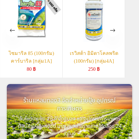
ไซมาริล 85 (100กรัม)
เรวิสต้า อิมิดาโคลพริด
ไมเ
คาร์บาริล [กลุ่ม1A]
(100กรัม) [กลุ่ม4A]
80
฿
250
฿
ร้านแหลมทอง3 จัดจำหน่ายปุ๋ย อุปกรณ์
การเกษตร
เว็บไซต์ขายปุ๋ย สารกำจัดแมลง และอุปกรณ์การเกษตร
มีสินค้าให้เลือกช้อป มากมายหลายรายการ ได้ตลอด 24
ชั่วโมง