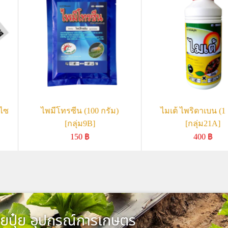
-ไซ
ไพมีโทรซีน (100 กรัม)
ไมเต้ ไพริดาเบน (1 
[กลุ่ม9B]
[กลุ่ม21A]
150
฿
400
฿
ยปุ๋ย อุปกรณ์การเกษตร