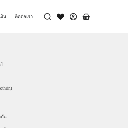
เงิน
ติดต่อเรา
A]
thrin)
ำกัด