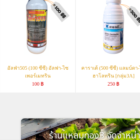
อัลฟ่า505 (100 ซีซี) อัลฟา-ไซ
คาราเต้ (500 ซีซี) แลมบ์ดา
เพอร์เมทริน
ฮาโลทริน [กลุ่ม3A]
100
฿
250
฿
ร้านแหลมทอง3 จัดจำหน่า