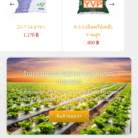
21-7-14 ยารา
8-3-3 (อินทรีย์เคมี)
18-
รามสูร
1,170
฿
800
฿
ร้านแหลมทอง3 จัดจำหน่ายปุ๋ย อุปกรณ์
การเกษตร
เว็บไซต์ขายปุ๋ย สารกำจัดแมลง และอุปกรณ์การเกษตร
มีสินค้าให้เลือกช้อป มากมายหลายรายการ ได้ตลอด 24
ชั่วโมง
สินค้าของเรา