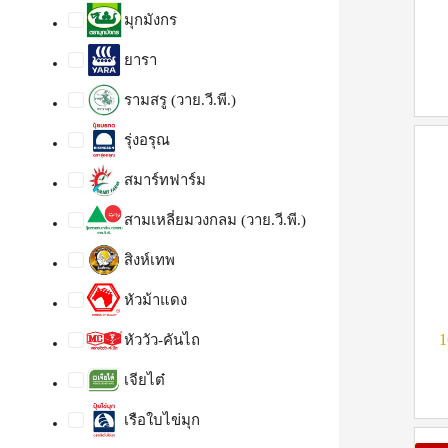
มุกมังกร
ยารา
รามสรู (วาย.วี.พี.)
รุ่งอรุณ
สมาร์ทฟาร์ม
สามเหลี่ยมวงกลม (วาย.วี.พี.)
สิงห์เทพ
หัวม้าแดง
1
หัววัว-คันไถ
เจียไต๋
เรือใบไข่มุก