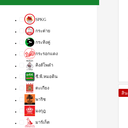
SPKG
กระต่าย
กระทิงคู่
กระรอกแดง
คิงส์โพดำ
ซี.พี.หมอดิน
ตะเกียง
สิ
พาริช
มงกุฎ
มาร์เก็ต