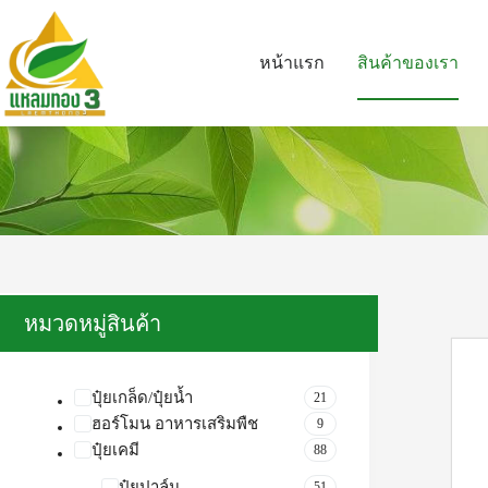
หน้าแรก
สินค้าของเรา
หมวดหมู่สินค้า
ปุ๋ยเกล็ด/ปุ๋ยน้ำ
21
ฮอร์โมน อาหารเสริมพืช
9
ปุ๋ยเคมี
88
ปุ๋ยปาล์ม
51