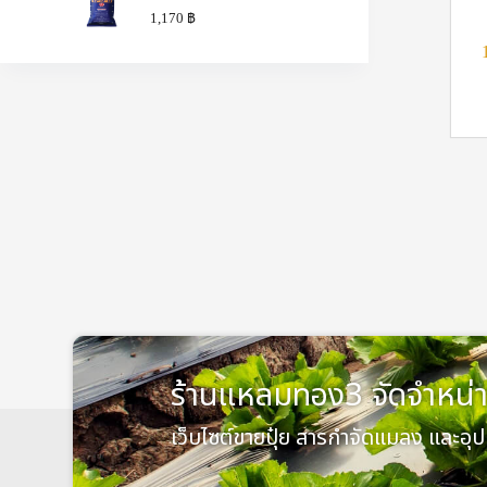
1,170
฿
ร้านแหลมทอง3 จัดจำหน่า
เว็บไซต์ขายปุ๋ย สารกำจัดแมลง และอุ