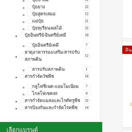
ปุ๋ยยาง
22
ปุ๋ยสูตรเสมอ
12
แม่ปุ๋ย
21
ปุ๋ยทุเรียน/ผลไม้
32
ปุ๋ยอินทรีย์/อินทรีย์เคมี
10
ปุ๋ยอินทรีย์เคมี
7
สิ
ธาตุอาหารรอง/เสริม/สารปรับ
12
สภาพดิน
สารปรับสภาพดิน
1
สารกำจัดวัชพืช
16
กลูโฟซิเนต-แอมโมเนียม
7
ไกลโฟเซต48
9
สารกำจัดแมลงและไรศัตรูพืช
32
1
สารป้องกันและกำจัดโรคพืช
14
เลือกแบรนด์