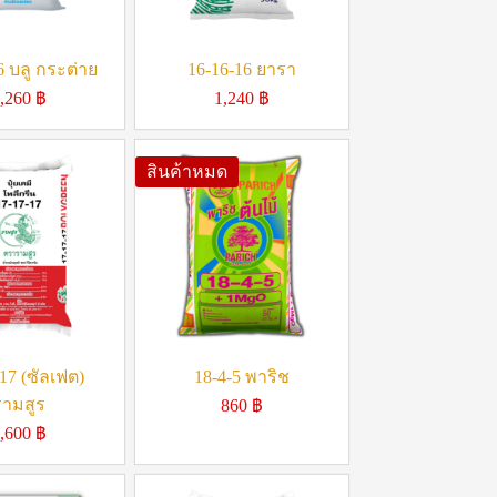
6 บลู กระต่าย
16-16-16 ยารา
,260
฿
1,240
฿
สินค้าหมด
17 (ซัลเฟต)
18-4-5 พาริช
รามสูร
860
฿
,600
฿