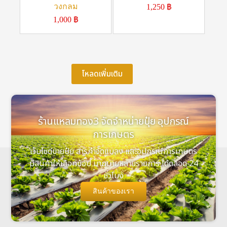
วงกลม
1,250
฿
1,000
฿
โหลดเพิ่มเติม
ร้านแหลมทอง3 จัดจำหน่ายปุ๋ย อุปกรณ์
การเกษตร
เว็บไซต์ขายปุ๋ย สารกำจัดแมลง และอุปกรณ์การเกษตร
มีสินค้าให้เลือกช้อป มากมายหลายรายการ ได้ตลอด 24
ชั่วโมง
สินค้าของเรา