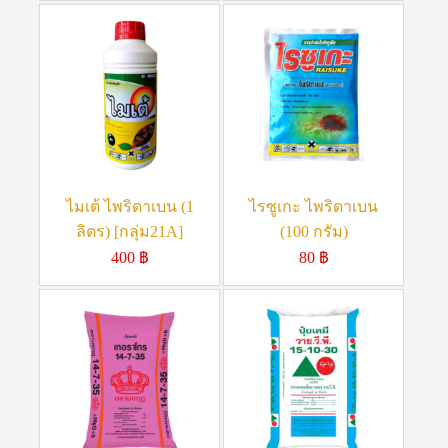
ไมเต้ ไพริดาเบน (1
ไรซูเกะ ไพริดาเบน
ลิตร) [กลุ่ม21A]
(100 กรัม)
400
฿
80
฿