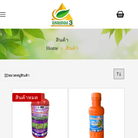
สินค้า
Home
สินค้า
หมวดหมู่สินค้า
สินค้าหมด