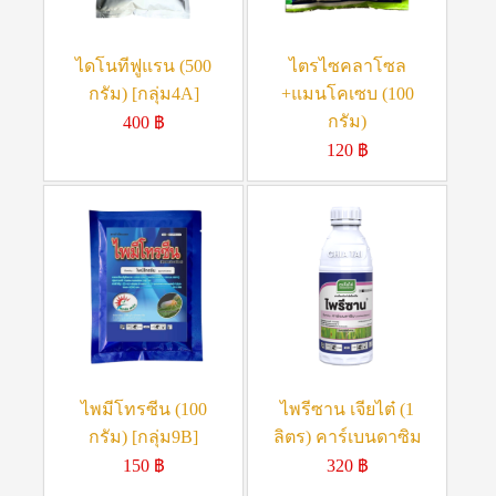
ไดโนทีฟูแรน (500
ไตรไซคลาโซล
กรัม) [กลุ่ม4A]
+แมนโคเซบ (100
กรัม)
400
฿
120
฿
ไพมีโทรซีน (100
ไพรีซาน เจียไต๋ (1
กรัม) [กลุ่ม9B]
ลิตร) คาร์เบนดาซิม
150
฿
320
฿