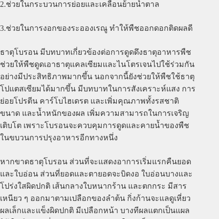
2.ช่วยในกระบวนการย่อยและเคลื่อนย้ายน้ำตาล
3.ช่วยในการงอกของระอองเรณู ทำให้พืชออกดอกติดผลดี
ธาตุโบรอน มีบทบาทเกี่ยวข้องต่อการดูดดึงธาตุอาหารพืช
ช่วยให้พืชดูดเอาธาตุแคลเซียมและไนโตรเจนไปใช้ร่วมกัน
อย่างมีประสิทธิภาพมากขึ้น นอกจากนี้ยังช่วยให้พืชใช้ธาตุ
โปแตสเซียมได้มากขึ้น มีบทบาทในการสังเคราะห์แสง การ
ย่อยโปรตีน คาร์โบไฮเดรต และเพิ่มคุณภาพทั้งรสชาติ
ขนาด และน้ำหนักของผล เพิ่มความสามารถในการเจริญ
เติบโต เพราะโบรอนจะควบคุมการดูดและคายน้ำของพืช
ในขบวนการปรุงอาหารอีกทางหนึ่ง
หากขาดธาตุโบรอน ส่วนที่จะแสดงอาการเริ่มแรกคืนยอด
และใบอ่อน ส่วนที่ยอดและตายอดจะบิดงอ ใบอ่อนบางและ
โปร่งใสผิดปกติ เส้นกลางใบหนากร้าน และตกกระ มีสาร
เหนียว ๆ ออกมาตามเปลือกของลำต้น กิ่งก้านจะแลดูเหี่ยว
ผลเล็กและแข็งผิดปกติ มีเปลือกหน้า บางทีผลแตกเป็นแผล