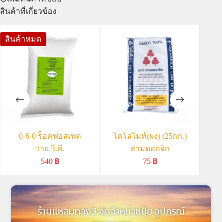
สินค้าที่เกี่ยวข้อง
สินค้าหมด
0-6-0 ร็อคฟอสเฟต
โดโลไมท์(ผง) (25กก.)
ยิ
วาย.วี.พี.
สามดอกจิก
540
฿
75
฿
ร้านแหลมทอง3 จัดจำหน่ายปุ๋ย อุปกรณ์