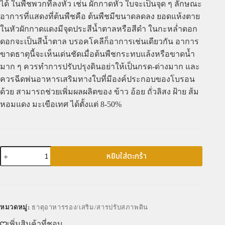
ได้ ในพืชพวกที่ลงหัว เช่น ผักกาดหัว ใบจะเป็นจุด ๆ ลักษณะ
อาการที่แสดงที่ต้นพืชคือ ต้นพืชมีขนาดลดลง ยอดแห้งตาย
ในหัวผักกาดแดงมีจุดประสีน้ำตาลหรือสีดำ ในกะหล่ำดอก
ดอกจะเป็นสีน้ำตาล บรอคโคลีก็อาการเช่นเดียวกัน อาการ
ขาดธาตุนี้จะเห็นเด่นชัดเมื่อต้นพืชกระทบแล้งหรือขาดน้ำ
มาก ๆ ควรทำการปรับปรุงดินอย่าให้เป็นกรด-ด่างมาก และ
ควรฉีดพ่นอาหารเสริมทางใบที่มีองค์ประกอบของโบรอน
ด้วย สามารถช่วยเพิ่มผลผลิตของ ข้าว อ้อย ถั่วลิสง ฝ้าย ส้ม
หอมแดง มะเขือเทศ ได้ตั้งแต่ 8-50%
หยิบใส่ตะกร้า
หมวดหมู่:
ธาตุอาหารรอง/เสริม/สารปรับสภาพดิน
เพิ่มสินค้าที่ชอบ