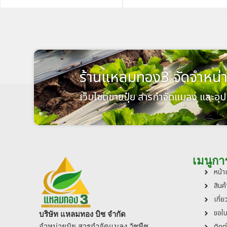
ร้านแหลมทอง3 จัดจำหน่า
เว็บไซต์ขายปุ๋ย สารกำจัดแมลง และอุ
เมนูกา
หน้
สินค
เกี่ย
ขอใ
บริษัท แหลมทอง บิซ จำกัด
ติดต
จำหน่ายปุ๋ย สารกำจัดแมลง วัชพืช