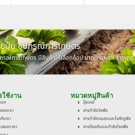
ยปุ๋ย อุปกรณ์การเกษตร
ปกรณ์การเกษตร มีสินค้าให้เลือกช้อป มากมายหลายรายการ 
รใช้งาน
หมวดหมู่สินค้า
าแรก
ปุ๋ยเคมี
้าของเรา
สารกำจัดวัชพืช
วกับเรา
สารกำจัดแมลงและไรศัตรูพืช
บเสนอราคา
สารป้องกันและกำจัดโรคพืช
่อเรา