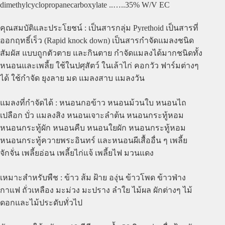
dimethylcyclopropanecarboxylate ..…..35% W/V EC
คุณสมบัติและประโยชน์ : เป็นสารกลุ่ม Pyrethoid เป็นสารที่
ออกฤทธิ์เร็ว (Rapid knock down) เป็นสารกำจัดแมลงชนิด
สัมผัส แบบถูกตัวตาย และกินตาย กำจัดแมลงได้มากชนิดทั้ง
หนอนและเพลี้ย ใช้ในปศุสัตว์ ในเล้าไก่ คอกวัว ฟาร์มต่างๆ
ได้ ใช้กำจัด ยุงลาย มด แมลงสาบ แมลงวัน
แมลงที่กำจัดได้ : หนอนกอข้าว หนอนม้วนใบ หนอนไถ
เปลือก บั่ว แมลงสิง หนอนเจาะลำต้น หนอนกระทู้หอม
หนอนกระทู้ผัก หนอนคืบ หนอนใยผัก หนอนกระทู้หอม
หนอนกระทู้ควายพระอินทร์ และหนอนผีเสื้ออื่น ๆ เพลี้ย
จักจั่น เพลี้ยอ่อน เพลี้ยไก่แจ้ เพลี้ยไฟ มวนแดง
เหมาะสำหรับพืช : ข้าว ส้ม ฝ้าย องุ่น ข้าวโพด ข้าวฟ่าง
กาแฟ ถั่วเหลือง มะม่วง มะปราง ลำใย ไม้ผล ผักต่างๆ ไม้
ดอกและไม้ประดับทั่วไป