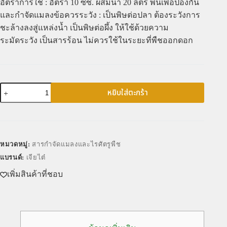
อัตราการใช้ : อัตรา 10 ซีซี. ผสมน้ำ 20 ลิตร พ่นเพื่อป้องกัน
และกำจัดแมลงข้อควรระวัง : เป็นพิษต่อปลา ต้องระวังการ
ชะล้างลงสู่แหล่งน้ำ เป็นพิษต่อผึ้ง ให้ใช้ด้วยความ
ระมัดระวัง เป็นสารร้อน ไม่ควรใช้ในระยะที่พืชออกดอก
หยิบใส่ตะกร้า
หมวดหมู่:
สารกำจัดแมลงและไรศัตรูพืช
แบรนด์:
เจียไต๋
เพิ่มสินค้าที่ชอบ