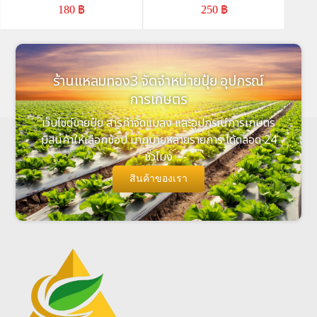
180
฿
250
฿
ร้านแหลมทอง3 จัดจำหน่ายปุ๋ย อุปกรณ์
การเกษตร
เว็บไซต์ขายปุ๋ย สารกำจัดแมลง และอุปกรณ์การเกษตร
มีสินค้าให้เลือกช้อป มากมายหลายรายการ ได้ตลอด 24
ชั่วโมง
สินค้าของเรา