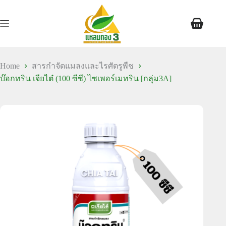
Home
สารกำจัดแมลงและไรศัตรูพืช
บ๊อกทริน เจียไต๋ (100 ซีซี) ไซเพอร์เมทริน [กลุ่ม3A]