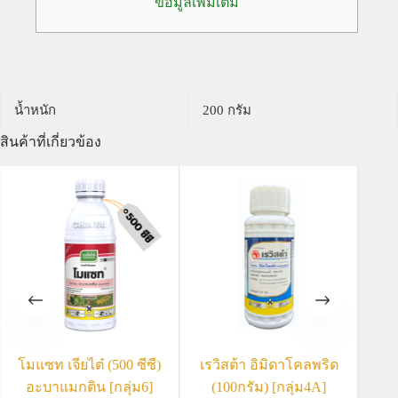
ข้อมูลเพิ่มเติม
น้ำหนัก
200 กรัม
สินค้าที่เกี่ยวข้อง
โมแซท เจียไต๋ (500 ซีซี)
เรวิสต้า อิมิดาโคลพริด
ท
อะบาแมกติน [กลุ่ม6]
(100กรัม) [กลุ่ม4A]