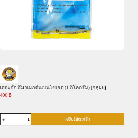
เดอะฮัก อีมาเมกตินเบนโซเอต (1 กิโลกรัม) [กลุ่ม6]
400
฿
หยิบใส่ตะกร้า