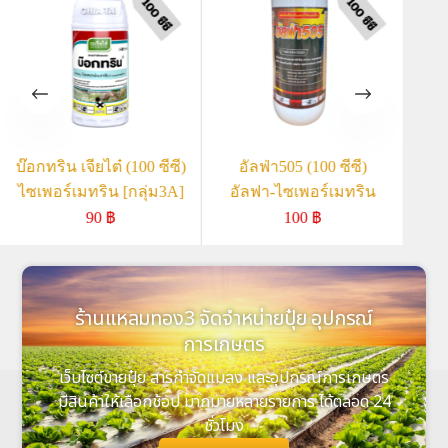
บ๊อกทริน เจียไต๋ (100 ซีซี)
อัลฟ่า505 (100 ซีซี)
ไพ
ไซเพอร์เมทริน [กลุ่ม3A]
อัลฟา-ไซเพอร์เมทริน
90
฿
100
฿
ร้านแหลมทอง3 จัดจำหน่ายปุ๋ย อุปกรณ์
การเกษตร
เว็บไซต์ขายปุ๋ย สารกำจัดแมลง และอุปกรณ์การเกษตร
มีสินค้าให้เลือกช้อป มากมายหลายรายการ ได้ตลอด 24
ชั่วโมง